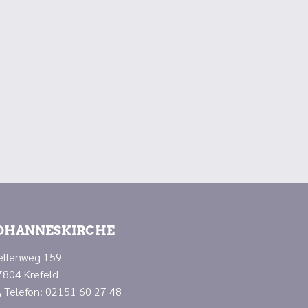
OHANNESKIRCHE
ellenweg 159
7804 Krefeld
Telefon: 02151 60 27 48
