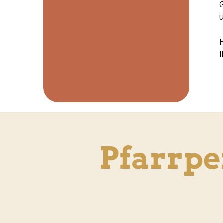
G
u
H
I
Pfarrp