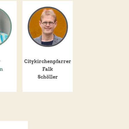
r
Citykirchenpfarrer
nn
Falk
Schöller