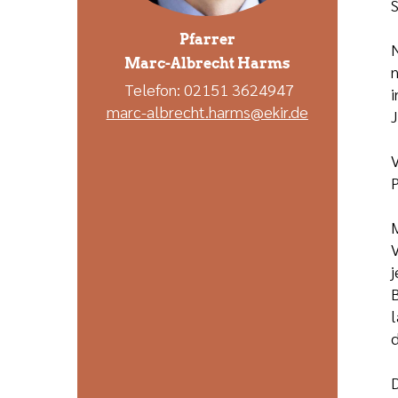
S
Pfarrer
N
Marc-Albrecht Harms
n
Telefon: 02151 3624947
i
marc-albrecht.harms@ekir.de
J
V
P
M
V
j
B
l
d
D