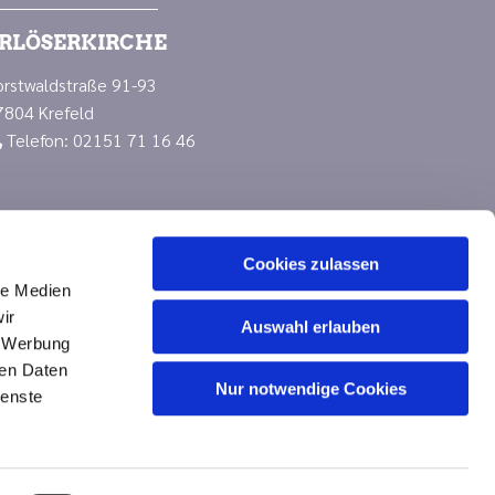
RLÖSERKIRCHE
orstwaldstraße 91-93
7804 Krefeld
Telefon: 02151 71 16 46

Cookies zulassen
le Medien
ir
Auswahl erlauben
, Werbung
ren Daten
Nur notwendige Cookies
n
ienste