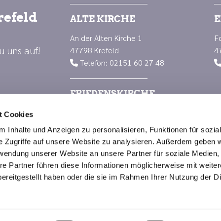
refeld
ALTE KIRCHE
E
An der Alten Kirche 1
F
u uns auf!
47798 Krefeld
4
Telefon: 02151 60 27 48

FRIEDENSKIRCHE
Luisenplatz 1
t Cookies
47799 Krefeld
 Inhalte und Anzeigen zu personalisieren, Funktionen für sozia
Telefon: 02151 66 88 23

e Zugriffe auf unsere Website zu analysieren. Außerdem geben w
rwendung unserer Website an unsere Partner für soziale Medien
re Partner führen diese Informationen möglicherweise mit weite
Impressum
Datenschutzerklärung
ChurchDesk-Logi
ereitgestellt haben oder die sie im Rahmen Ihrer Nutzung der D