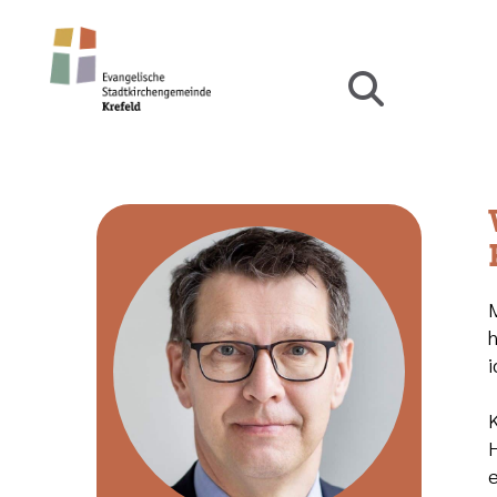
M
h
i
K
H
e