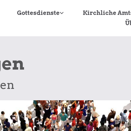
Gottesdienste
Kirchliche Am
Ü
gen
ben