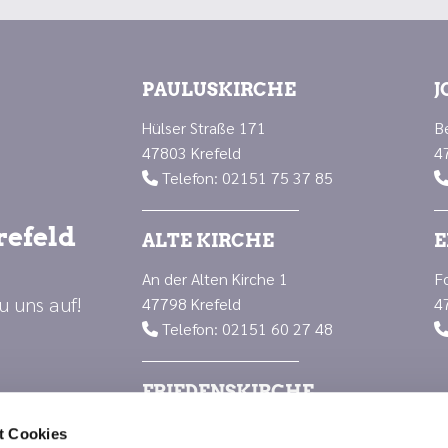
PAULUSKIRCHE
J
Hülser Straße 171
B
47803 Krefeld
4
Telefon: 02151 75 37 85

refeld
ALTE KIRCHE
E
An der Alten Kirche 1
F
u uns auf!
47798 Krefeld
4
Telefon: 02151 60 27 48

FRIEDENSKIRCHE
Luisenplatz 1
t Cookies