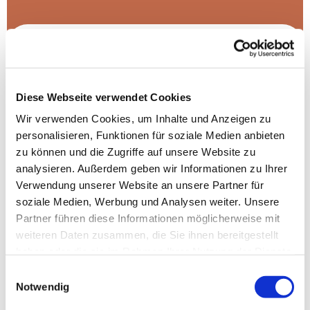
Diese Webseite verwendet Cookies
Wir verwenden Cookies, um Inhalte und Anzeigen zu
personalisieren, Funktionen für soziale Medien anbieten
zu können und die Zugriffe auf unsere Website zu
analysieren. Außerdem geben wir Informationen zu Ihrer
Verwendung unserer Website an unsere Partner für
soziale Medien, Werbung und Analysen weiter. Unsere
Partner führen diese Informationen möglicherweise mit
weiteren Daten zusammen, die Sie ihnen bereitgestellt
Kontakt:
haben oder die sie im Rahmen Ihrer Nutzung der Dienste
gesammelt haben.
Küsterin Heidi Trienenjost
Einwilligungsauswahl
Tel.: 711646
Notwendig