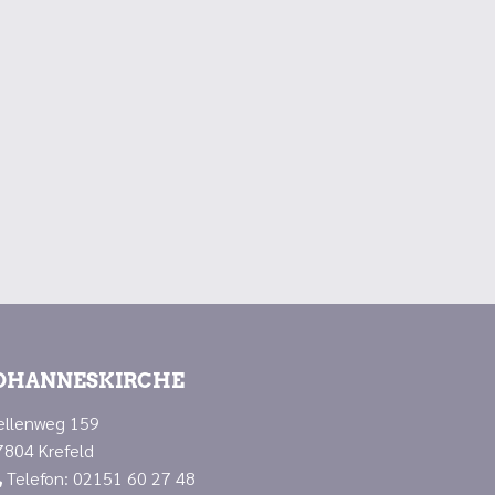
OHANNESKIRCHE
ellenweg 159
7804 Krefeld
Telefon: 02151 60 27 48
