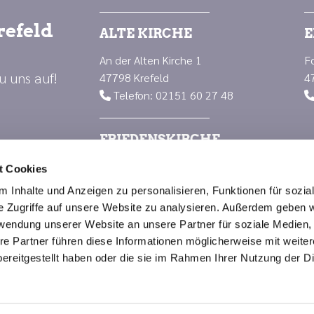
refeld
ALTE KIRCHE
E
An der Alten Kirche 1
F
u uns auf!
47798 Krefeld
4
Telefon: 02151 60 27 48

FRIEDENSKIRCHE
Luisenplatz 1
t Cookies
47799 Krefeld
 Inhalte und Anzeigen zu personalisieren, Funktionen für sozia
Telefon: 02151 66 88 23

e Zugriffe auf unsere Website zu analysieren. Außerdem geben w
rwendung unserer Website an unsere Partner für soziale Medien
re Partner führen diese Informationen möglicherweise mit weite
Impressum
Datenschutzerklärung
ChurchDesk-Logi
ereitgestellt haben oder die sie im Rahmen Ihrer Nutzung der D