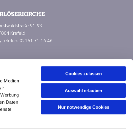
RLÖSERKIRCHE
orstwaldstraße 91-93
7804 Krefeld
Telefon: 02151 71 16 46

Cookies zulassen
le Medien
ir
Auswahl erlauben
, Werbung
ren Daten
Nur notwendige Cookies
n
ienste