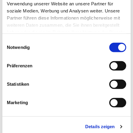
Verwendung unserer Website an unsere Partner für
Sommer 2026
soziale Medien, Werbung und Analysen weiter. Unsere
Partner führen diese Informationen möglicherweise mit
Frühjahr 2026
weiteren Daten zusammen, die Sie ihnen bereitgestellt
haben oder die sie im Rahmen Ihrer Nutzung der Dienste
gesammelt haben.
Einwilligungsauswahl
Notwendig
Präferenzen
Sie wollen Ihre Gemeinde
unterstützen?
Statistiken
Spenden Sie hier:
Marketing
Kirchenspende
Details zeigen