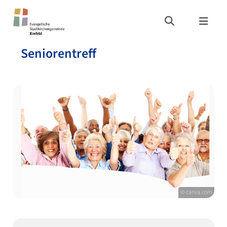
Seniorentreff
© canva.com