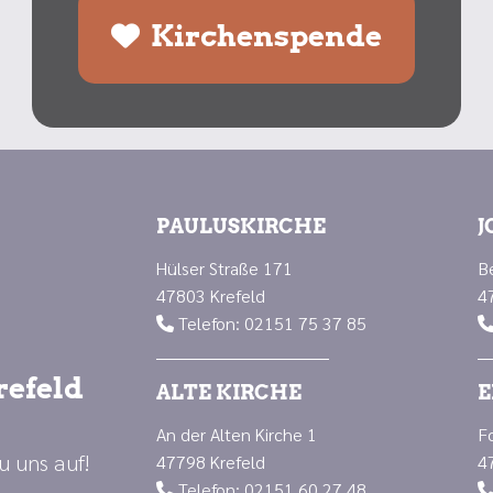
Kirchenspende
PAULUSKIRCHE
J
Hülser Straße 171
B
47803 Krefeld
4
Telefon: 02151 75 37 85

refeld
ALTE KIRCHE
E
An der Alten Kirche 1
F
u uns auf!
47798 Krefeld
4
Telefon: 02151 60 27 48
