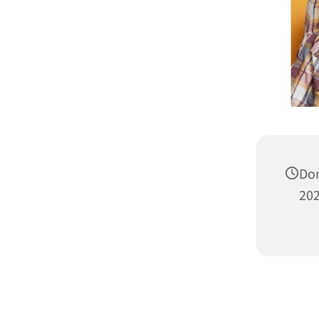
Don
202