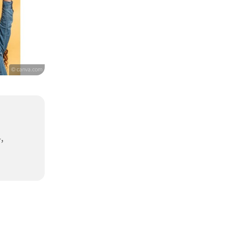
© canva.com
,