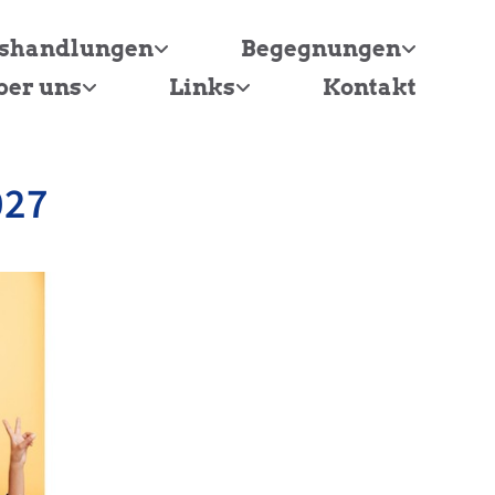
tshandlungen
Begegnungen
ber uns
Links
Kontakt
027