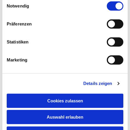
Notwendig
Präferenzen
Gemeindebrief
Stadtkirchengemeinde
Statistiken
Sommer 2026
Marketing
Frühjahr 2026
Details zeigen
Cookies zulassen
Auswahl erlauben
Sie wollen Ihre Gemeinde
unterstützen?