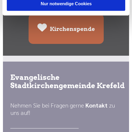
Spenden Sie hier:
Nur notwendige Cookies
Kirchenspende
Evangelische
Stadtkirchengemeinde Krefeld
Nehmen Sie bei Fragen gerne
Kontakt
zu
uns auf!