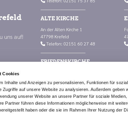
Telefon: 02151 75 37 85

refeld
ALTE KIRCHE
E
An der Alten Kirche 1
F
u uns auf!
47798 Krefeld
4
Telefon: 02151 60 27 48

FRIEDENSKIRCHE
Luisenplatz 1
t Cookies
47799 Krefeld
 Inhalte und Anzeigen zu personalisieren, Funktionen für sozia
Telefon: 02151 66 88 23

e Zugriffe auf unsere Website zu analysieren. Außerdem geben w
rwendung unserer Website an unsere Partner für soziale Medien
re Partner führen diese Informationen möglicherweise mit weite
Impressum
Datenschutzerklärung
ChurchDesk-Logi
ereitgestellt haben oder die sie im Rahmen Ihrer Nutzung der D