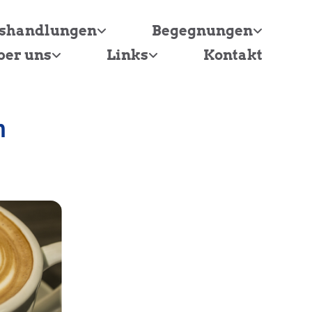
tshandlungen
Begegnungen
ber uns
Links
Kontakt
n