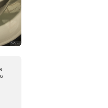
© Canva
te
02