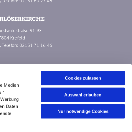
Telefon: 02151 60 27 48

RLÖSERKIRCHE
orstwaldstraße 91-93
7804 Krefeld
Telefon: 02151 71 16 46

Cookies zulassen
le Medien
ir
Auswahl erlauben
, Werbung
ren Daten
Nur notwendige Cookies
n
ienste