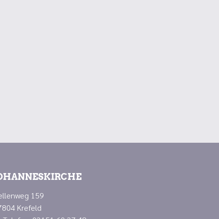
OHANNESKIRCHE
ellenweg 159
7804 Krefeld