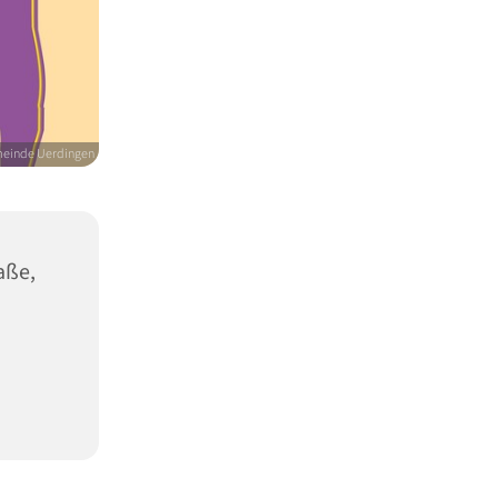
meinde Uerdingen
aße,