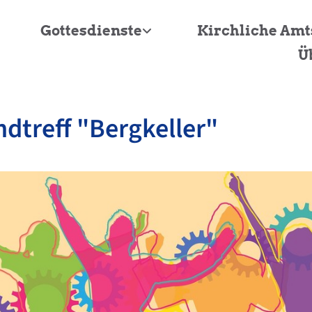
Gottesdienste
Kirchliche Am
Ü
dtreff "Bergkeller"