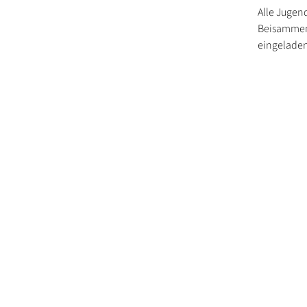
Alle Jugend
Beisammens
eingeladen