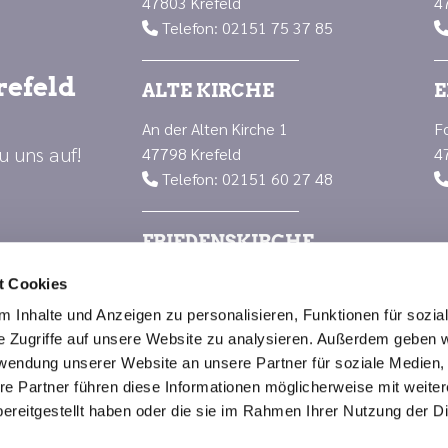
47803 Krefeld
4
Telefon: 02151 75 37 85

refeld
ALTE KIRCHE
E
An der Alten Kirche 1
F
u uns auf!
47798 Krefeld
4
Telefon: 02151 60 27 48

FRIEDENSKIRCHE
Luisenplatz 1
t Cookies
47799 Krefeld
 Inhalte und Anzeigen zu personalisieren, Funktionen für sozia
Telefon: 02151 66 88 23

e Zugriffe auf unsere Website zu analysieren. Außerdem geben w
rwendung unserer Website an unsere Partner für soziale Medien
re Partner führen diese Informationen möglicherweise mit weite
Impressum
Datenschutzerklärung
ChurchDesk-Logi
ereitgestellt haben oder die sie im Rahmen Ihrer Nutzung der D