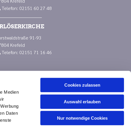
7804 Krefeld
Telefon: 02151 60 27 48

RLÖSERKIRCHE
orstwaldstraße 91-93
7804 Krefeld
Telefon: 02151 71 16 46

Cookies zulassen
le Medien
ir
Auswahl erlauben
, Werbung
ren Daten
Nur notwendige Cookies
n
ienste