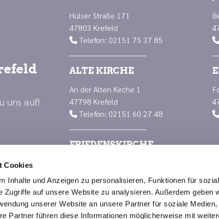
Hülser Straße 171
B
47803 Krefeld
4
Telefon: 02151 75 37 85

refeld
ALTE KIRCHE
E
An der Alten Kirche 1
F
u uns auf!
47798 Krefeld
4
Telefon: 02151 60 27 48

FRIEDENSKIRCHE
Luisenplatz 1
t Cookies
47799 Krefeld
 Inhalte und Anzeigen zu personalisieren, Funktionen für sozia
Telefon: 02151 66 88 23

e Zugriffe auf unsere Website zu analysieren. Außerdem geben w
rwendung unserer Website an unsere Partner für soziale Medien
re Partner führen diese Informationen möglicherweise mit weite