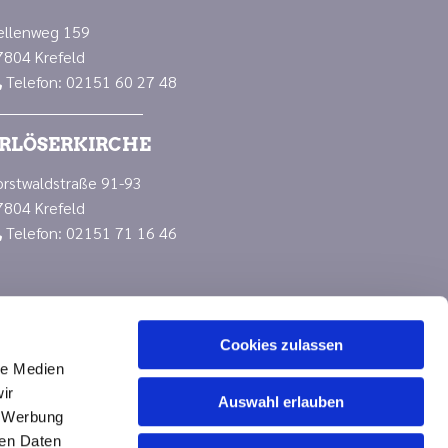
ellenweg 159
7804 Krefeld
Telefon: 02151 60 27 48

RLÖSERKIRCHE
orstwaldstraße 91-93
7804 Krefeld
Telefon: 02151 71 16 46

Cookies zulassen
le Medien
ir
Auswahl erlauben
, Werbung
ren Daten