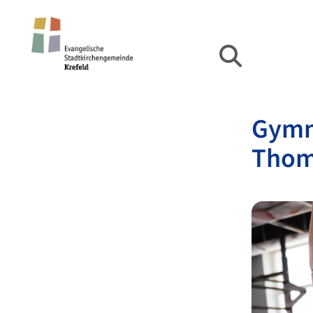
Gymna
Thom