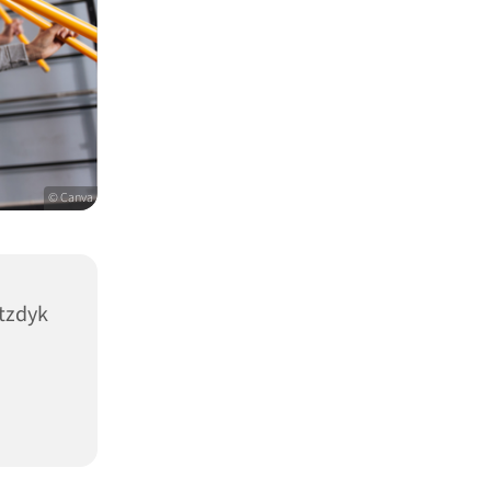
© Canva
tzdyk