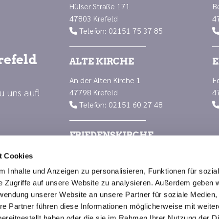
Hülser Straße 171
B
47803 Krefeld
4
Telefon: 02151 75 37 85

refeld
ALTE KIRCHE
E
An der Alten Kirche 1
F
u uns auf!
47798 Krefeld
4
Telefon: 02151 60 27 48

FRIEDENSKIRCHE
Luisenplatz 1
t Cookies
47799 Krefeld
 Inhalte und Anzeigen zu personalisieren, Funktionen für sozia
Telefon: 02151 66 88 23

e Zugriffe auf unsere Website zu analysieren. Außerdem geben w
rwendung unserer Website an unsere Partner für soziale Medien
re Partner führen diese Informationen möglicherweise mit weite
Impressum
Datenschutzerklärung
ChurchDesk-Logi
ereitgestellt haben oder die sie im Rahmen Ihrer Nutzung der D