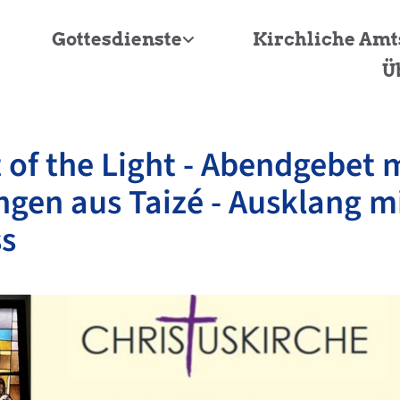
Gottesdienste
Kirchliche Am
Ü
 of the Light - Abendgebet 
gen aus Taizé - Ausklang m
s