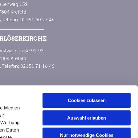
ellenweg 159
7804 Krefeld
Telefon: 02151 60 27 48

RLÖSERKIRCHE
orstwaldstraße 91-93
7804 Krefeld
Telefon: 02151 71 16 46

Cookies zulassen
le Medien
ir
Auswahl erlauben
, Werbung
ren Daten
Nur notwendige Cookies
n
ienste