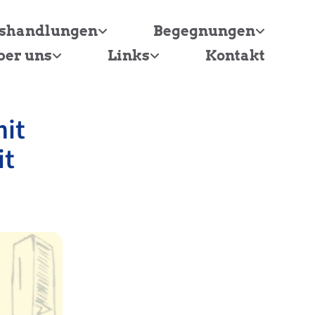
tshandlungen
Begegnungen
ber uns
Links
Kontakt
mit
it