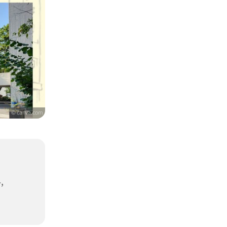
© canva.com
,