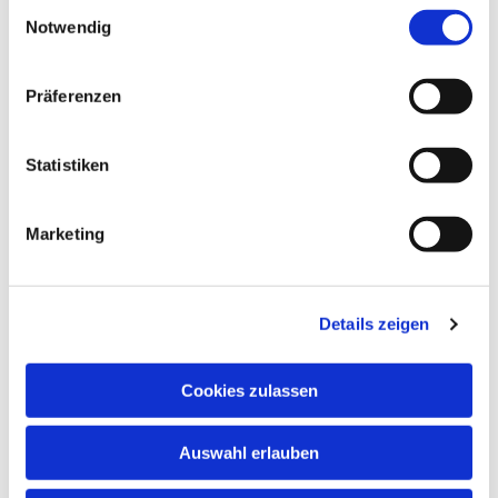
Einwilligungsauswahl
Notwendig
Präferenzen
Gemeindebrief
Statistiken
Stadtkirchengemeinde
Sommer 2026
Marketing
Frühjahr 2026
Details zeigen
Cookies zulassen
Auswahl erlauben
Sie wollen Ihre Gemeinde
unterstützen?