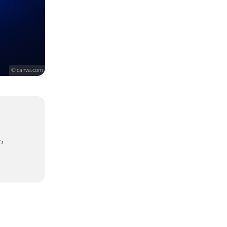
© canva.com
,