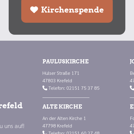
Kirchenspende
PAULUSKIRCHE
J
Hülser Straße 171
B
47803 Krefeld
4
Telefon: 02151 75 37 85

refeld
ALTE KIRCHE
E
An der Alten Kirche 1
F
u uns auf!
47798 Krefeld
4
Telefon: 02151 60 27 48
