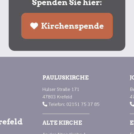
Spenden Sie hier:
Kirchenspende
PAULUSKIRCHE
J
Hülser Straße 171
B
47803 Krefeld
4
Telefon: 02151 75 37 85

refeld
ALTE KIRCHE
E