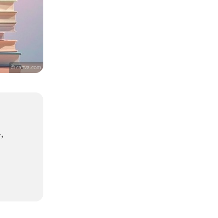
© canva.com
,