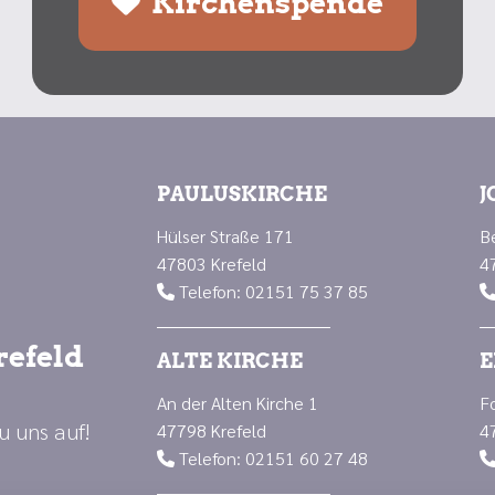
Kirchenspende
PAULUSKIRCHE
J
Hülser Straße 171
B
47803 Krefeld
4
Telefon: 02151 75 37 85

refeld
ALTE KIRCHE
E
An der Alten Kirche 1
F
u uns auf!
47798 Krefeld
4
Telefon: 02151 60 27 48
