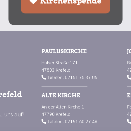
Kirchenspende
PAULUSKIRCHE
J
Hülser Straße 171
B
47803 Krefeld
4
Telefon: 02151 75 37 85

refeld
ALTE KIRCHE
E
An der Alten Kirche 1
F
u uns auf!
47798 Krefeld
4
Telefon: 02151 60 27 48
