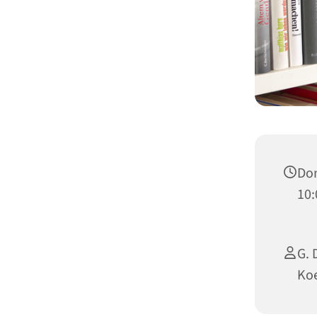
Don
10:
G. 
Koe