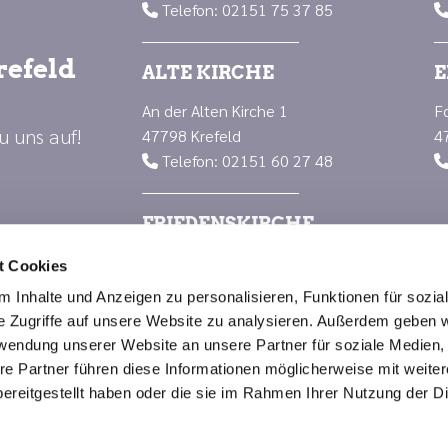
Telefon: 02151 75 37 85

refeld
ALTE KIRCHE
E
An der Alten Kirche 1
F
u uns auf!
47798 Krefeld
4
Telefon: 02151 60 27 48

FRIEDENSKIRCHE
Luisenplatz 1
t Cookies
47799 Krefeld
 Inhalte und Anzeigen zu personalisieren, Funktionen für sozia
Telefon: 02151 66 88 23

e Zugriffe auf unsere Website zu analysieren. Außerdem geben w
rwendung unserer Website an unsere Partner für soziale Medien
re Partner führen diese Informationen möglicherweise mit weite
Impressum
Datenschutzerklärung
ChurchDesk-Logi
ereitgestellt haben oder die sie im Rahmen Ihrer Nutzung der D