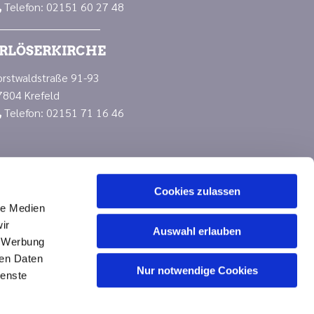
Telefon: 02151 60 27 48

RLÖSERKIRCHE
orstwaldstraße 91-93
7804 Krefeld
Telefon: 02151 71 16 46

Cookies zulassen
le Medien
ir
Auswahl erlauben
, Werbung
ren Daten
Nur notwendige Cookies
n
ienste