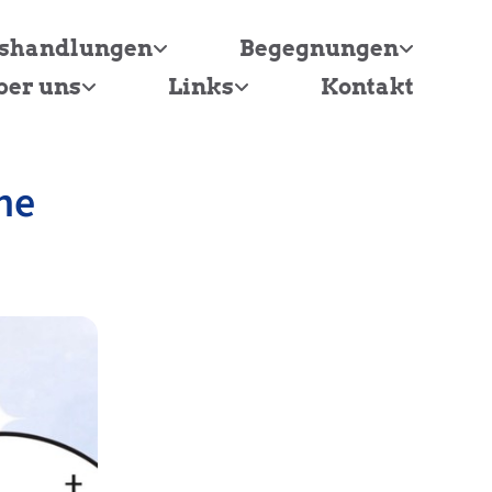
tshandlungen
Begegnungen
ber uns
Links
Kontakt
he