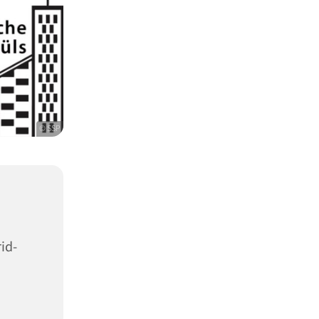
© SSP
id-
9