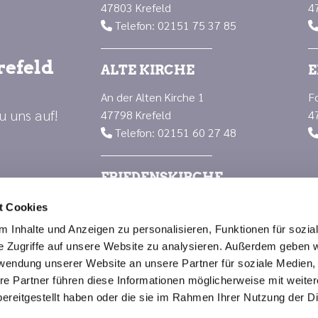
47803 Krefeld
4
Telefon: 02151 75 37 85

refeld
ALTE KIRCHE
E
An der Alten Kirche 1
F
u uns auf!
47798 Krefeld
4
Telefon: 02151 60 27 48

FRIEDENSKIRCHE
Luisenplatz 1
t Cookies
47799 Krefeld
 Inhalte und Anzeigen zu personalisieren, Funktionen für sozia
Telefon: 02151 66 88 23

e Zugriffe auf unsere Website zu analysieren. Außerdem geben w
rwendung unserer Website an unsere Partner für soziale Medien
re Partner führen diese Informationen möglicherweise mit weite
Impressum
Datenschutzerklärung
ChurchDesk-Logi
ereitgestellt haben oder die sie im Rahmen Ihrer Nutzung der D