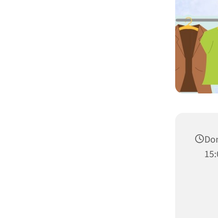
Don
15: