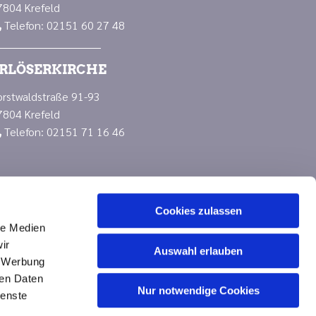
7804 Krefeld
Telefon: 02151 60 27 48

RLÖSERKIRCHE
orstwaldstraße 91-93
7804 Krefeld
Telefon: 02151 71 16 46

Cookies zulassen
le Medien
ir
Auswahl erlauben
, Werbung
ren Daten
Nur notwendige Cookies
n
ienste