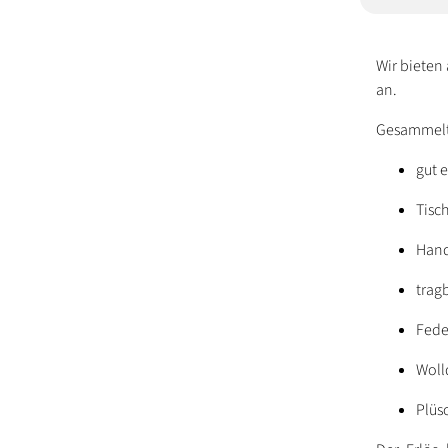
Wir bieten
an.
Gesammelt
gut 
Tisc
Hand
trag
Fede
Woll
Plüsc