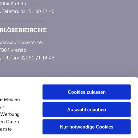
7804 Krefeld
Telefon: 02151 60 27 48

RLÖSERKIRCHE
orstwaldstraße 91-93
7804 Krefeld
Telefon: 02151 71 16 46

Cookies zulassen
le Medien
ir
Auswahl erlauben
, Werbung
ren Daten
Nur notwendige Cookies
n
ienste