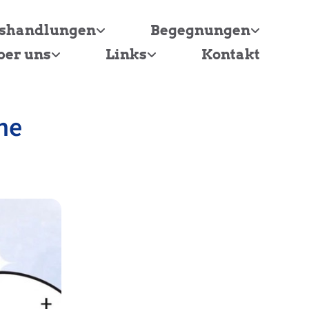
tshandlungen
Begegnungen
ber uns
Links
Kontakt
he