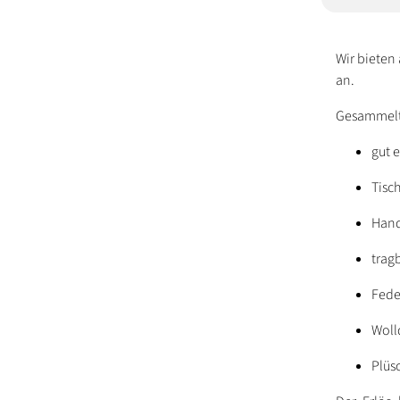
Wir bieten
an.
Gesammelt
gut 
Tisc
Hand
trag
Fede
Woll
Plüsc