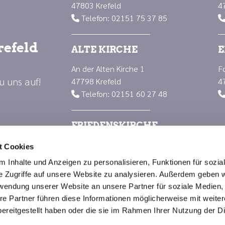
47803 Krefeld
4
Telefon: 02151 75 37 85

refeld
ALTE KIRCHE
E
An der Alten Kirche 1
F
u uns auf!
47798 Krefeld
4
Telefon: 02151 60 27 48

FRIEDENSKIRCHE
Luisenplatz 1
t Cookies
47799 Krefeld
 Inhalte und Anzeigen zu personalisieren, Funktionen für sozia
Telefon: 02151 66 88 23

e Zugriffe auf unsere Website zu analysieren. Außerdem geben w
rwendung unserer Website an unsere Partner für soziale Medien
re Partner führen diese Informationen möglicherweise mit weite
Impressum
Datenschutzerklärung
ChurchDesk-Logi
ereitgestellt haben oder die sie im Rahmen Ihrer Nutzung der D