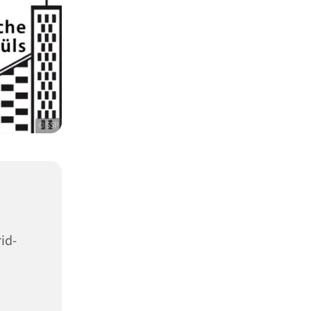
© SSP
id-
9