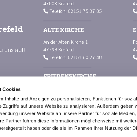
47803 Krefeld
4
Telefon: 02151 75 37 85

refeld
ALTE KIRCHE
E
An der Alten Kirche 1
F
u uns auf!
47798 Krefeld
4
Telefon: 02151 60 27 48

FRIEDENSKIRCHE
Luisenplatz 1
t Cookies
47799 Krefeld
 Inhalte und Anzeigen zu personalisieren, Funktionen für sozia
Telefon: 02151 66 88 23

e Zugriffe auf unsere Website zu analysieren. Außerdem geben w
rwendung unserer Website an unsere Partner für soziale Medien
re Partner führen diese Informationen möglicherweise mit weite
Impressum
Datenschutzerklärung
ChurchDesk-Logi
ereitgestellt haben oder die sie im Rahmen Ihrer Nutzung der D