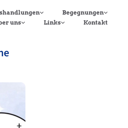
tshandlungen
Begegnungen
ber uns
Links
Kontakt
he