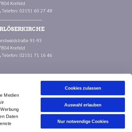
7804 Krefeld
Telefon: 02151 60 27 48

RLÖSERKIRCHE
orstwaldstraße 91-93
7804 Krefeld
Telefon: 02151 71 16 46

Cookies zulassen
le Medien
ir
Auswahl erlauben
, Werbung
ren Daten
Nur notwendige Cookies
n
ienste