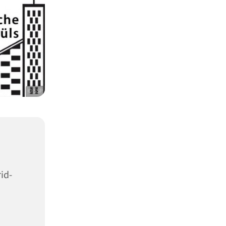
© SSP
id-
9