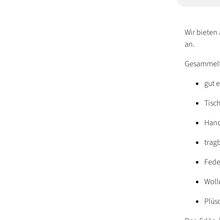
Wir bieten
an.
Gesammelt
gut 
Tisc
Hand
trag
Fede
Woll
Plüsc