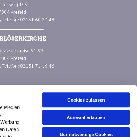
ellenweg 159
7804 Krefeld
Telefon: 02151 60 27 48

RLÖSERKIRCHE
orstwaldstraße 91-93
7804 Krefeld
Telefon: 02151 71 16 46

Cookies zulassen
le Medien
ir
Auswahl erlauben
, Werbung
ren Daten
Nur notwendige Cookies
n
ienste