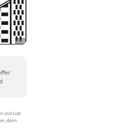
© SSP
ffer
ld
en und Lust
ten, dann