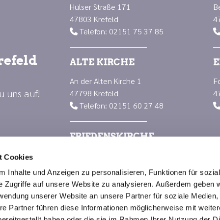
Hülser Straße 171
B
47803 Krefeld
4
Telefon: 02151 75 37 85

refeld
ALTE KIRCHE
E
An der Alten Kirche 1
F
u uns auf!
47798 Krefeld
4
Telefon: 02151 60 27 48

FRIEDENSKIRCHE
Luisenplatz 1
t Cookies
47799 Krefeld
 Inhalte und Anzeigen zu personalisieren, Funktionen für sozia
Telefon: 02151 66 88 23

e Zugriffe auf unsere Website zu analysieren. Außerdem geben w
rwendung unserer Website an unsere Partner für soziale Medien
re Partner führen diese Informationen möglicherweise mit weite
Impressum
Datenschutzerklärung
ChurchDesk-Logi
ereitgestellt haben oder die sie im Rahmen Ihrer Nutzung der D